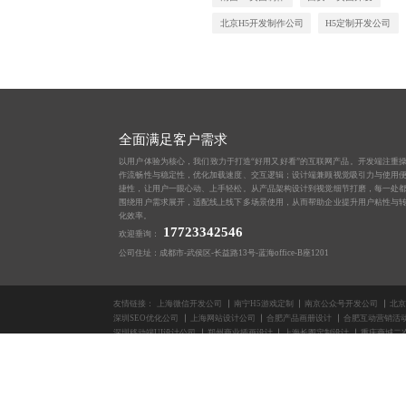
北京H5开发制作公司
H5定制开发公司
全面满足客户需求
以用户体验为核心，我们致力于打造“好用又好看”的互联网产品。开发端注重
作流畅性与稳定性，优化加载速度、交互逻辑；设计端兼顾视觉吸引力与使用
捷性，让用户一眼心动、上手轻松。从产品架构设计到视觉细节打磨，每一处
围绕用户需求展开，适配线上线下多场景使用，从而帮助企业提升用户粘性与
化效率。
17723342546
欢迎垂询：
公司住址：成都市-武侯区-长益路13号-蓝海office-B座1201
友情链接：
上海微信开发公司
南宁H5游戏定制
南京公众号开发公司
北京
深圳SEO优化公司
上海网站设计公司
合肥产品画册设计
合肥互动营销活
深圳移动端UI设计公司
郑州商业插画设计
上海长图定制设计
重庆商城二
版权所有2014-2026 成都蓝橙互动科技有限公司
深圳H5制作公司
网站SEO优化公司
支付宝小程序定制
青岛海报模板设计公司
V