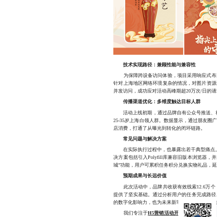
技术实现路径：兼顾性能与兼容性
为保障跨设备访问体验，项目采用响应式布局框架
针对上海地区网络环境复杂的情况，对图片资源
并发访问，成功应对活动高峰期超20万次/日的
传播渠道优化：多维度触达目标人群
活动上线初期，通过品牌自有公众号推送、社群
25-35岁上海白领人群。数据显示，通过朋友
店消费，打通了从曝光到转化的闭环链路。
常见问题与解决方案
在实际执行过程中，也暴露出若干典型痛点。例如
决方案包括引入Polyfill库兼容旧版本浏
城”功能，用户可累积任务积分兑换实物礼品，
预期成果与长远价值
此次活动中，品牌共收获有效线索12.6万个
提供了坚实基础。通过分析用户的任务完成路径
的数字化影响力，也为未来新零售场景下的线上
我们专注于
H5营销活动开发的全流程服务