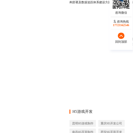
构部署及数据追踪体系建设方面具备丰富实战经验，
咨询热线
咨询热线
17723342546
17723342546
回到顶部
回到顶部
秉承“
H5游戏开发
昆明H5游戏制作
重庆H5开发公司
南昌H5页面制作
西安H5页面开发