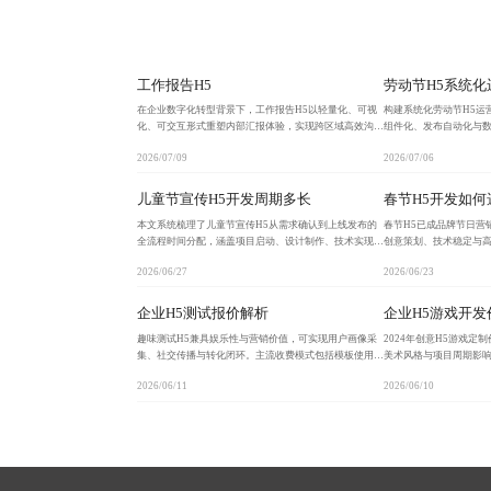
工作报告H5
劳动节H5系统化
在企业数字化转型背景下，工作报告H5以轻量化、可视
构建系统化劳动节H5运
化、可交互形式重塑内部汇报体验，实现跨区域高效沟通
组件化、发布自动化与
与实时数据联动，推动组织向数据驱动型文化演进。
推动企业从临时活动向
2026/07/09
2026/07/06
儿童节宣传H5开发周期多长
春节H5开发如何
本文系统梳理了儿童节宣传H5从需求确认到上线发布的
春节H5已成品牌节日营
全流程时间分配，涵盖项目启动、设计制作、技术实现与
创意策划、技术稳定与
测试上线各阶段，指出标准周期为12-18天，资源充足可
板陷阱，通过技术实力
2026/06/27
2026/06/23
压缩至10天内完成。强调尽早启动、规范流程、善
四维度科学评估，确保
企业H5测试报价解析
企业H5游戏开发
趣味测试H5兼具娱乐性与营销价值，可实现用户画像采
2024年创意H5游戏
集、社交传播与转化闭环。主流收费模式包括模板使用、
美术风格与项目周期影响
按次计费与定制开发，企业应根据预算与目标选择合适方
等。合理规划需求可提
2026/06/11
2026/06/10
案，避免低价陷阱与隐藏成本。
光与用户增长双目标。