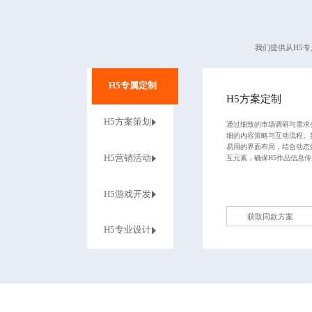
我们提供从H5
H5专属定制
H5方案定制
‌H5方案策划
通过细致的市场调研与需求
细的内容策略与互动流程。
易用的界面布局，结合动态
H5营销活动
互元素，确保H5作品信息
H5游戏开发
获取同款方案
H5专业设计