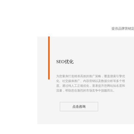
提供品牌营销定
SEO优化
为您量身打造精准高效的推广策略，覆盖
搜索引擎优
化
、社交媒体推广、内容营销以及数据分析等多个维
度。通过纯人工正规优化，显著提升您网站知名度和
流量，帮助您在激烈的市场竞争中脱颖而出。
点击咨询