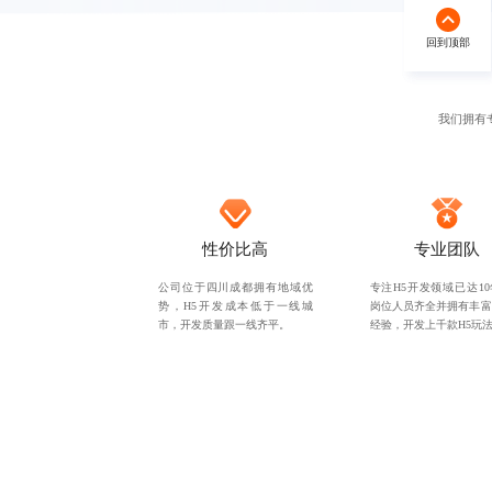
回到顶部
回到顶部
我们拥有
性价比高
专业团队
公司位于四川成都拥有地域优
专注
H5开发
领域已达1
势，
H5开发成本
低于一线城
岗位人员齐全并拥有丰富
市，开发质量跟一线齐平。
经验，开发上千款H5玩