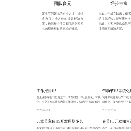
团队多元
经验丰富
汇集不同领域的专业人才，提供
自2014年成立以来，积
多角度、全方位的设计解决方
的行业经验，能够应对各
案，确保每个项目都能得到多元
挑战，为客户提供成熟可
化的视角和创新思维的碰撞。
计策略和解决方案。
工作报告H5
劳动节H5系统化
在企业数字化转型背景下，工作报告H5以轻量化、可视
构建系统化劳动节H5运
化、可交互形式重塑内部汇报体验，实现跨区域高效沟通
组件化、发布自动化与
与实时数据联动，推动组织向数据驱动型文化演进。
推动企业从临时活动向
2026/07/09
2026/07/06
儿童节宣传H5开发周期多长
春节H5开发如何
本文系统梳理了儿童节宣传H5从需求确认到上线发布的
春节H5已成品牌节日营