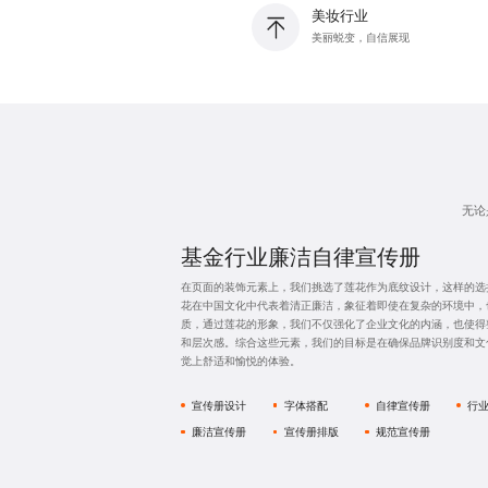
美妆行业
美丽蜕变，自信展现
无论
诺安奖杯介绍宣传册
在内容排版方面，我们遵循一致的设计风格，同时巧妙地采用了
括但不限于动态图文混排、创意信息图表、以及创新的页面分割
确保了画册内容的连贯性和专业性，而且还为整体视觉带来了层
的每一页都显得生动而有趣，从而增强了读者的阅读体验和信息
宣传册设计
排版设计
风格设计
图
高端宣传册
介绍宣传册
荣誉宣传册