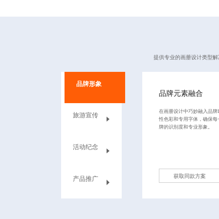
提供专业的
画册设计
类型解
品牌形象
品牌元素融合
在画册设计中巧妙融入品牌L
旅游宣传
性色彩和专用字体，确保每
牌的识别度和专业形象。
活动纪念
获取同款方案
产品推广