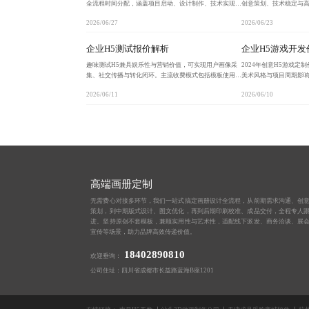
全流程时间分配，涵盖项目启动、设计制作、技术实现与
创意策划、技术稳定与
测试上线各阶段，指出标准周期为12-18天，资源充足可
板陷阱，通过技术实力
2026/06/27
2026/06/23
压缩至10天内完成。强调尽早启动、规范流程、善
四维度科学评估，确保
企业H5测试报价解析
企业H5游戏开发
趣味测试H5兼具娱乐性与营销价值，可实现用户画像采
2024年创意H5游戏
集、社交传播与转化闭环。主流收费模式包括模板使用、
美术风格与项目周期影响
按次计费与定制开发，企业应根据预算与目标选择合适方
等。合理规划需求可提
2026/06/11
2026/06/10
案，避免低价陷阱与隐藏成本。
光与用户增长双目标。
高端画册定制
无需费心对接多环节，我们一站式搞定画册设计全流程，从前期需求沟通、创
策划，到中期版式设计、图文优化，再到后期印刷校准、成品交付，全程专人
进。坚持原创不套模板，兼顾实用性与艺术性，适配线下派发、商务洽谈、展
宣传等场景，助力品牌高效传递价值。
18402890810
欢迎垂询：
公司住址：四川省成都市长益路蓝海B座1201