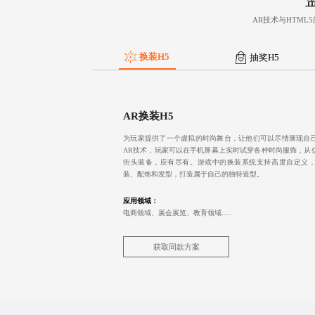
AR技术与HTM
换装H5
抽奖H5
AR换装H5
为玩家提供了一个虚拟的时尚舞台，让他们可以尽情展现自
AR技术，玩家可以在手机屏幕上实时试穿各种时尚服饰，从
街头装备，应有尽有。游戏中的换装系统支持高度自定义
装、配饰和发型，打造属于自己的独特造型。
应用领域：
电商领域、展会展览、教育领域.....
获取同款方案