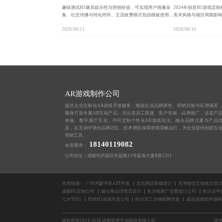
趣味测试H5兼具娱乐性与营销价值，可实现用户画像采
2024年创意H5游戏
集、社交传播与转化闭环。主流收费模式包括模板使用、
美术风格与项目周期影响
按次计费与定制开发，企业应根据预算与目标选择合适方
等。合理规划需求可提
2026/06/11
2026/06/10
案，避免低价陷阱与隐藏成本。
光与用户增长双目标。
AR游戏制作公司
提供企业定制化AR游戏开发服务，根据企业品牌调性、营销目标与应用场景
量身打造专属AR互动产品。无论是员工团建、客户答谢、品牌推广，还是产
体验、数字展厅互动，均可定制个性化AR游戏玩法。融合品牌元素与产品
息，在互动中强化品牌记忆，技术团队保障游戏流畅运行，为企业提供创新互
营销工具。
18140119082
欢迎垂询：
公司住址：成都市武侯区长益路13号蓝海大厦B座1201
友情链接：
广州鸿蒙手机APP开发
北京网店装修设计
天津微信互动推文设
成都H5定制公司
烟台商品详情页设计
长沙电商广告图设计公司
哈尔滨平
七夕节H5
郑州H5游戏开发公司
哈尔滨工业物联网开发
成品游戏软件源码
版权所有2014-2026 成都蓝橙互动科技有限公司
提