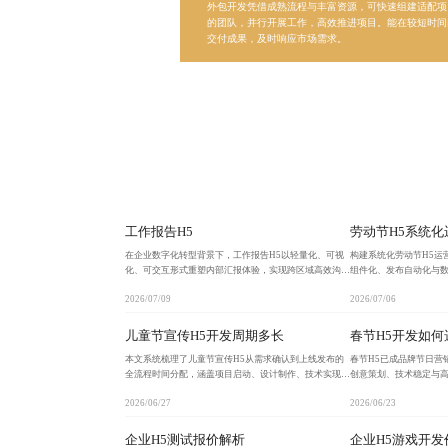
外包开发凭借成熟流程与丰富资源，可快速组建适配项
的团队，并行开展工作，高效推进项目。能在较短时间
交付成果，及时响应市场需求。
工作报告H5
劳动节H5系统化
在企业数字化转型背景下，工作报告H5以轻量化、可视
构建系统化劳动节H5运
化、可交互形式重塑内部汇报体验，实现跨区域高效沟通
组件化、发布自动化与
与实时数据联动，推动组织向数据驱动型文化演进。
推动企业从临时活动向
2026/07/09
2026/07/06
儿童节宣传H5开发周期多长
春节H5开发如何
本文系统梳理了儿童节宣传H5从需求确认到上线发布的
春节H5已成品牌节日营
全流程时间分配，涵盖项目启动、设计制作、技术实现与
创意策划、技术稳定与
测试上线各阶段，指出标准周期为12-18天，资源充足可
板陷阱，通过技术实力
2026/06/27
2026/06/23
压缩至10天内完成。强调尽早启动、规范流程、善
四维度科学评估，确保
企业H5测试报价解析
企业H5游戏开发