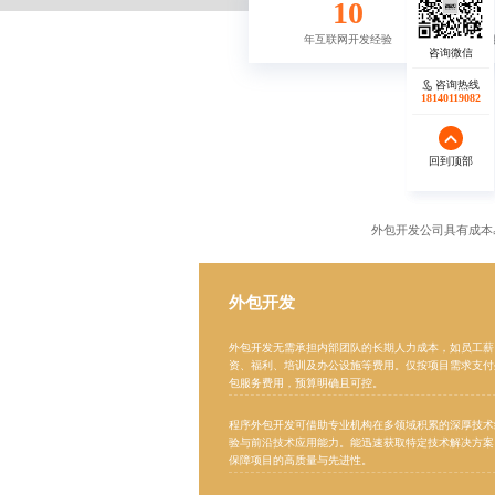
10
年
互联网开发
经验
咨询热线
咨询热线
17723342546
18140119082
回到顶部
回到顶部
外包开发公司
具有成本
外包开发
外包开发无需承担内部团队的长期人力成本，如员工薪
资、福利、培训及办公设施等费用。仅按项目需求支付
包服务费用，预算明确且可控。
程序外包开发
可借助专业机构在多领域积累的深厚技术
验与前沿技术应用能力。能迅速获取特定技术解决方案
保障项目的高质量与先进性。